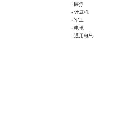
-
医疗
-
计算机
-
军工
-
电讯
-
通用电气
主要客户
:
Audi, BMW, Mercedes-Benz, Po
Blaupunkt, Bosch, Bose, Bros
Lucas Automotive, Valeo, Yaz
从
TOE 8825
以上的各个型号
上一个：
微秒级高速电子开关TOE 
下一个：
电源 TOE 8841 / 8842 /